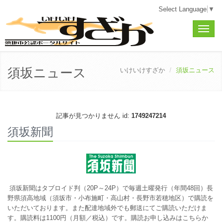
Select Language
▼
Toggle
naviga
須坂ニュース
いけいけすざか
須坂ニュース
記事が見つかりません id:
1749247214
須坂新聞
須坂新聞はタブロイド判（20P～24P）で毎週土曜発行（年間48回）長
野県須高地域（須坂市・小布施町・高山村・長野市若穂地区）で購読を
いただいております。また配達地域外でも郵送にてご購読いただけま
す。購読料は1100円（月額／税込）です。
購読お申し込みはこちらか