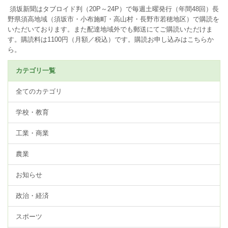
須坂新聞はタブロイド判（20P～24P）で毎週土曜発行（年間48回）長
野県須高地域（須坂市・小布施町・高山村・長野市若穂地区）で購読を
いただいております。また配達地域外でも郵送にてご購読いただけま
す。購読料は1100円（月額／税込）です。
購読お申し込みはこちらか
ら。
カテゴリ一覧
全てのカテゴリ
学校・教育
工業・商業
農業
お知らせ
政治・経済
スポーツ