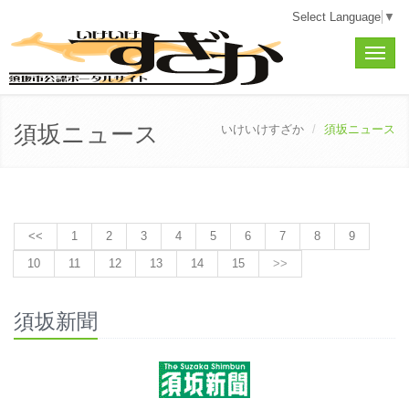
Select Language
▼
Toggle
naviga
須坂ニュース
いけいけすざか
須坂ニュース
<<
1
2
3
4
5
6
7
8
9
10
11
12
13
14
15
>>
須坂新聞