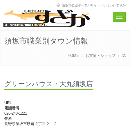
須坂市公認ポータルサイト・いけいけすざか
Toggle
naviga
須坂市職業別タウン情報
HOME
お買物・ショップ
花
グリーンハウス・大丸須坂店
URL
電話番号
026-248-1221
住所
長野県須坂市臥竜２丁目２－２