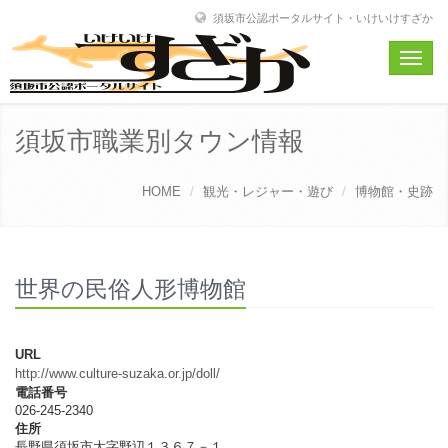
須坂市公認ポータルサイト・いけいけすざか
Toggle
naviga
須坂市職業別タウン情報
HOME
観光・レジャー・遊び
博物館・史跡
世界の民俗人形博物館
URL
http://www.culture-suzaka.or.jp/doll/
電話番号
026-245-2340
住所
長野県須坂市大字野辺１３６７－１