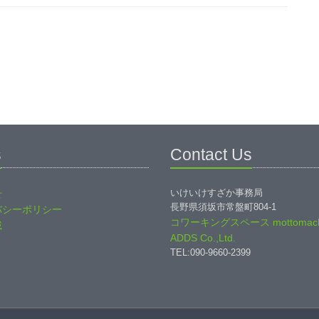
s
Contact Us
いけいけすざか事務局
せ
長野県須坂市常盤町804-1
バシーポリシー
コワーキングスペース mottomach
載
ADDS Co.,Ltd.
TEL:090-9660-2399