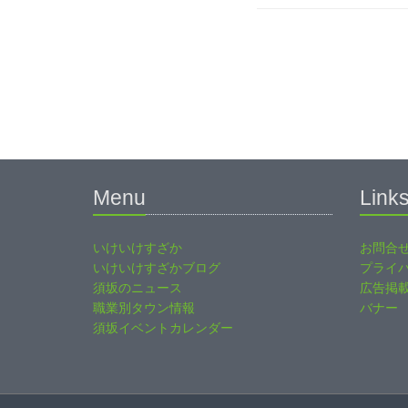
Menu
Link
いけいけすざか
お問合
いけいけすざかブログ
プライ
須坂のニュース
広告掲
職業別タウン情報
バナー
須坂イベントカレンダー