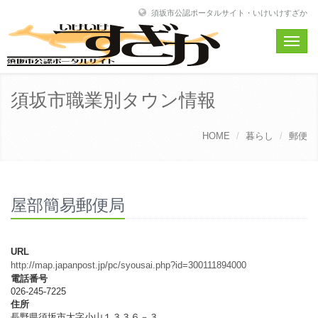
須坂市公認ポータルサイト・いけいけすざか
Toggle
naviga
須坂市職業別タウン情報
HOME
暮らし
郵便
屋部簡易郵便局
URL
http://map.japanpost.jp/pc/syousai.php?id=300111894000
電話番号
026-245-7225
住所
長野県須坂市大字小山１３３６－３