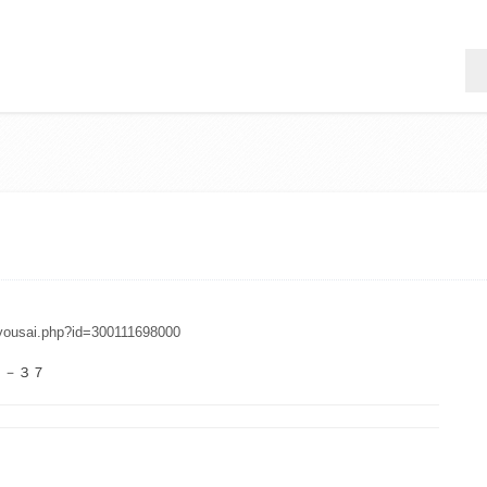
syousai.php?id=300111698000
５－３７