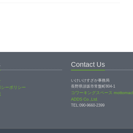
s
Contact Us
いけいけすざか事務局
せ
長野県須坂市常盤町804-1
バシーポリシー
コワーキングスペース mottomach
載
ADDS Co.,Ltd.
TEL:090-9660-2399