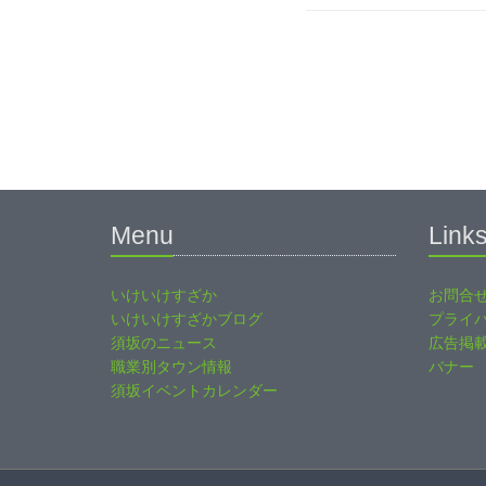
Menu
Link
いけいけすざか
お問合
いけいけすざかブログ
プライ
須坂のニュース
広告掲
職業別タウン情報
バナー
須坂イベントカレンダー